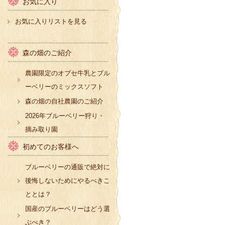
お気に入り
お気に入りリストを見る
森の畑のご紹介
農園限定のオブセ牛乳とブル
ーベリーのミックスソフト
森の畑の自社農園のご紹介
2026年ブルーベリー狩り・
摘み取り園
初めてのお客様へ
ブルーベリーの通販で絶対に
後悔しないためにやるべきこ
ととは？
国産のブルーベリーはどう選
ぶべき？