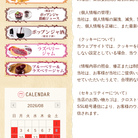
（個人情報の管理）
当社は、個人情報の漏洩、滅失、
た、個人情報を正確に、また最新
（クッキーについて）
当ウェブサイトでは、クッキーを
しない設定としている場合、当ウ
（情報内容の照会、修正または削
当社は、お客様が当社にご提供い
せていただいたうえで、合理的な
（セキュリティーについて）
当店のお買い物カゴは、クロスト
2026/08
SSL暗号通信により、お客様の
信されます。
日
月
火
水
木
金
土
1
2
3
4
5
6
7
8
9
10
11
12
13
14
15