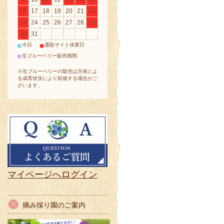
16
17
18
19
20
21
22
23
24
25
26
27
28
29
30
31
■
■
今日
通販サイト休業日
■
生ブルーベリー販売期間
※生ブルーベリーの販売は天候によ
る成育状況により前後する場合がご
ざいます。
マイページへログイン
摘み採り園のご案内