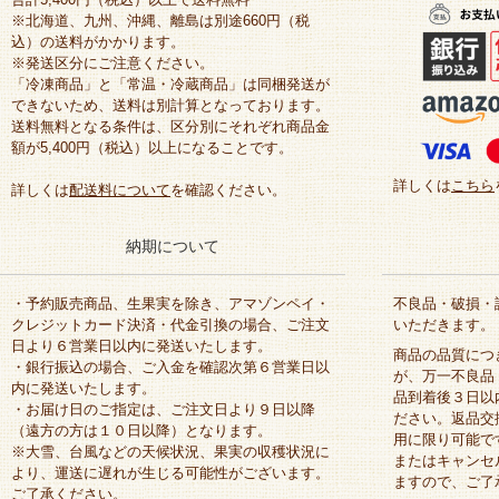
※北海道、九州、沖縄、離島は別途660円（税
込）の送料がかかります。
※発送区分にご注意ください。
「冷凍商品」と「常温・冷蔵商品」は同梱発送が
できないため、送料は別計算となっております。
送料無料となる条件は、区分別にそれぞれ商品金
額が5,400円（税込）以上になることです。
詳しくは
こちら
詳しくは
配送料について
を確認ください。
納期について
・予約販売商品、生果実を除き、アマゾンペイ・
不良品・破損・
クレジットカード決済・代金引換の場合、ご注文
いただきます。
日より６営業日以内に発送いたします。
商品の品質につ
・銀行振込の場合、ご入金を確認次第６営業日以
が、万一不良品
内に発送いたします。
品到着後３日以
・お届け日のご指定は、ご注文日より９日以降
ださい。返品交
（遠方の方は１０日以降）となります。
用に限り可能で
※大雪、台風などの天候状況、果実の収穫状況に
またはキャンセ
より、運送に遅れが生じる可能性がございます。
ますので、ご了
ご了承ください。