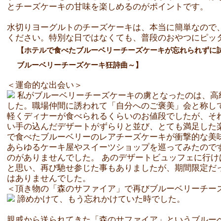
とチーズケーキの甘味を楽しめるのがポイントです。
水切りヨーグルトのチーズケーキは、本当に簡単なので
ください。特別な日ではなくても、普段のおやつにピッ
【ホテルで食べたブルーベリーチーズケーキが忘れられずに
ブルーベリーチーズケーキ狂詩曲～】
＜運命的な出会い＞
私がブルーベリーチーズケーキの虜となったのは、高
した。職場仲間に誘われて「自分へのご褒美」会と称し
軽くディナーが食べられるくらいのお値段でしたが、そ
い手の込んだデザートがずらりと並び、とても満足した
で食べたブルーベリーのレアチーズケーキが衝撃的な美
あらゆるケーキ屋やスイーツショップを巡ってみたので
のがありませんでした。 あのデザートビュッフェに行
と思い、再び馳せ参じた事もありましたが、期間限定だ
はありませんでした。
＜頂き物の「森のサファイア」で再びブルーベリーチー
諦めかけて、もう忘れかけていた時でした。
親戚から送られてきた「森のサファイア」というブルー