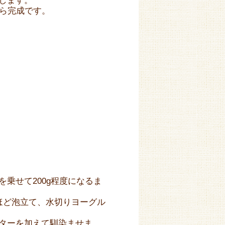
します。
たら完成です。
乗せて200g程度になるま
ほど泡立て、水切りヨーグル
ターを加えて馴染ませま