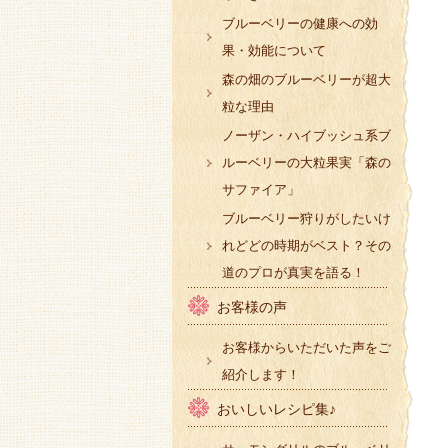
ブルーベリーの健康への効
果・効能について
森の畑のブルーベリーが超大
粒な理由
ノーザン・ハイブッシュ系ブ
ルーベリーの大粒果実「森の
サファイア」
ブルーベリー狩りがしたいけ
れどどの時期がベスト？その
道のプロが真実を語る！
お客様の声
お客様からいただいた声をご
紹介します！
おいしいレシピ集♪