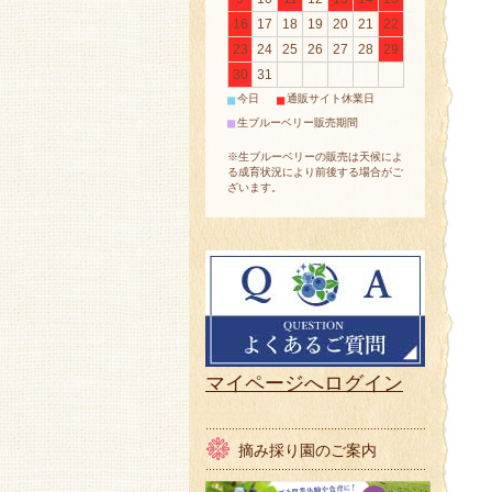
16
17
18
19
20
21
22
23
24
25
26
27
28
29
30
31
■
■
今日
通販サイト休業日
■
生ブルーベリー販売期間
※生ブルーベリーの販売は天候によ
る成育状況により前後する場合がご
ざいます。
マイページへログイン
摘み採り園のご案内