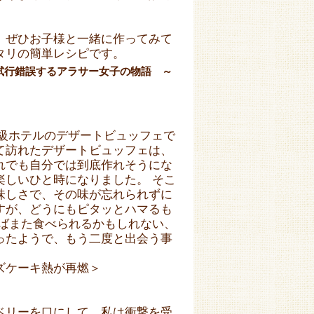
、ぜひお子様と一緒に作ってみて
タリの簡単レシピです。
試行錯誤するアラサー女子の物語 ～
級ホテルのデザートビュッフェで
て訪れたデザートビュッフェは、
れでも自分では到底作れそうにな
楽しいひと時になりました。 そこ
味しさで、その味が忘れられずに
すが、どうにもピタッとハマるも
けばまた食べられるかもしれない、
ったようで、もう二度と出会う事
ズケーキ熱が再燃＞
ベリーを口にして、私は衝撃を受