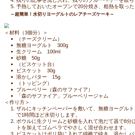
残りの記事を流し入れ、残りのブルーベリーを散ら
予熱しておいたオーブンで20分焼き、粗熱を取っ
～超簡単！水切りヨーグルトのレアチーズケーキ～
＜材料（3個分）＞
（チーズクリーム）
無糖ヨーグルト 300g
生クリーム 100ml
砂糖 50g
（ビスケット台）
ビスケット 30g
溶かしバター 15g
（トッピング）
ブルーベリー（森のサファイア）
「森のサファイア」ブルーベリージャム
＜作り方＞
ザルにキッチンペーパーを敷いて、無糖ヨーグルトを
で1時間ほど水切りします。
ボウルに生クリームと砂糖を入れて泡だて器で8分
トを加えてゴムベラでやさしく混ぜ合わせます。
ビスケットはポリ袋に入れて綿棒で砕き、溶かしバ