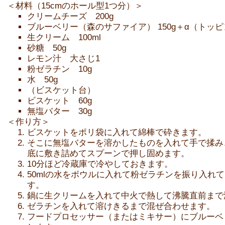
＜材料（15cmのホール型1つ分）＞
クリームチーズ 200g
ブルーベリー（森のサファイア） 150g＋α（トッ
生クリーム 100ml
砂糖 50g
レモン汁 大さじ1
粉ゼラチン 10g
水 50g
（ビスケット台）
ビスケット 60g
無塩バター 30g
＜作り方＞
ビスケットをポリ袋に入れて綿棒で砕きます。
そこに無塩バターを溶かしたものを入れて手で揉み
底に敷き詰めてスプーンで押し固めます。
10分ほど冷蔵庫で冷やしておきます。
50mlの水をボウルに入れて粉ゼラチンを振り入れて
す。
鍋に生クリームを入れて中火で熱して沸騰直前まで
ゼラチンを入れて溶けきるまで混ぜ合わせます。
フードプロセッサー（またはミキサー）にブルーベ