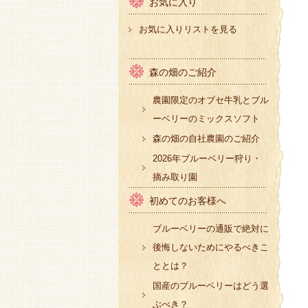
お気に入り
お気に入りリストを見る
森の畑のご紹介
農園限定のオブセ牛乳とブル
ーベリーのミックスソフト
森の畑の自社農園のご紹介
2026年ブルーベリー狩り・
摘み取り園
初めてのお客様へ
ブルーベリーの通販で絶対に
後悔しないためにやるべきこ
ととは？
国産のブルーベリーはどう選
ぶべき？